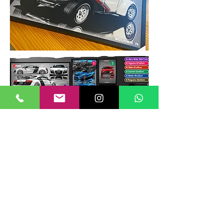
TAMANHOS DE QUADROS
Nossos quadros possuem até 6
tamanhos padrões, que foram definidos
para permitir diversos tipos de
composições de layout no estilo