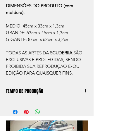
DIMENSÕES DO PRODUTO (com
moldura):
MEDIO: 45cm x 33cm x 1,3cm
GRANDE: 63cm x 45cm x 1,3cm
GIGANTE: 87cm x 62cm x 3,2cm
TODAS AS ARTES DA
SCUDERIIA
SÃO
EXCLUSIVAS E PROTEGIDAS, SENDO
PROIBIDA SUA REPRODUÇÃO E/OU
EDIÇÃO PARA QUAISQUER FINS.
TEMPO DE PRODUÇÃO
O prazo de produção do quadro é de
aprox. 5 dias úteis, após a confirmação de
compra.
Após a produçao, seguimos com o envio
no endereço que nos for informado na