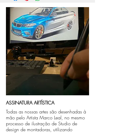
compra.
Após a produçao, seguimos com o envio
no endereço que nos for informado na
compra ou disponibilizaremos para retirada
caso seja sua opção de compra.
ASSINATURA ARTÍSTICA
Todas as nossas artes são desenhadas à
mão pelo Artista Marco Leal, no mesmo
processo de ilustração de Studio de
design de montadoras, utilizando