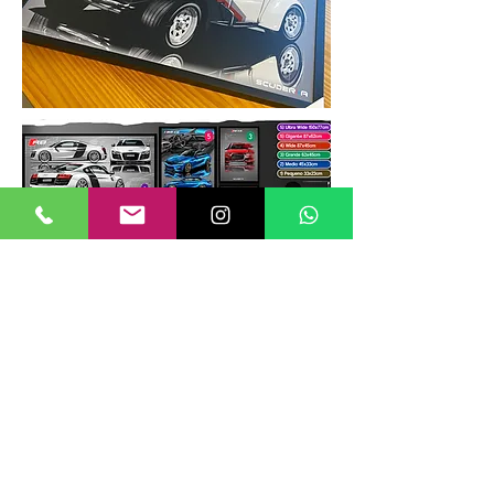
TAMANHOS DE QUADROS
Nossos quadros possuem até 6
tamanhos padrões, que foram definidos
para permitir diversos tipos de
composições de layout no estilo