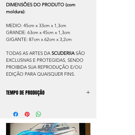
DIMENSÕES DO PRODUTO (com
moldura):
MEDIO: 45cm x 33cm x 1,3cm
GRANDE: 63cm x 45cm x 1,3cm
GIGANTE: 87cm x 62cm x 3,2cm
TODAS AS ARTES DA
SCUDERIIA
SÃO
EXCLUSIVAS E PROTEGIDAS, SENDO
PROIBIDA SUA REPRODUÇÃO E/OU
EDIÇÃO PARA QUAISQUER FINS.
TEMPO DE PRODUÇÃO
O prazo de produção do quadro é de
aprox. 5 dias úteis, após a confirmação de
compra.
Após a produçao, seguimos com o envio
no endereço que nos for informado na