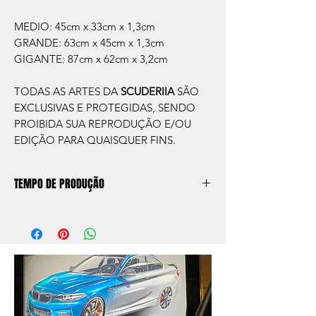
MEDIO: 45cm x 33cm x 1,3cm
GRANDE: 63cm x 45cm x 1,3cm
GIGANTE: 87cm x 62cm x 3,2cm
TODAS AS ARTES DA
SCUDERIIA
SÃO
EXCLUSIVAS E PROTEGIDAS, SENDO
PROIBIDA SUA REPRODUÇÃO E/OU
EDIÇÃO PARA QUAISQUER FINS.
TEMPO DE PRODUÇÃO
O prazo de produção do quadro é de
aprox. 5 dias úteis, após a confirmação de
compra.
Após a produçao, seguimos com o envio
no endereço que nos for informado na
compra ou disponibilizaremos para retirada
caso seja sua opção de compra.