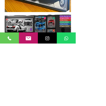
TAMANHOS DE QUADROS
Nossos quadros possuem até 6
tamanhos padrões, que foram definidos
para permitir diversos tipos de
composições de layout no estilo
GALERIIA.
Dica: ao escolher montar uma GALERIIA