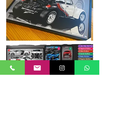
TAMANHOS DE QUADROS
Nossos quadros possuem até 6
tamanhos padrões, que foram definidos
para permitir diversos tipos de