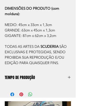
DIMENSÕES DO PRODUTO (com
moldura):
MEDIO: 45cm x 33cm x 1,3cm
GRANDE: 63cm x 45cm x 1,3cm
GIGANTE: 87cm x 62cm x 3,2cm
TODAS AS ARTES DA
SCUDERIIA
SÃO
EXCLUSIVAS E PROTEGIDAS, SENDO
PROIBIDA SUA REPRODUÇÃO E/OU
EDIÇÃO PARA QUAISQUER FINS.
TEMPO DE PRODUÇÃO
O prazo de produção do quadro é de
aprox. 5 dias úteis, após a confirmação de
compra.
Após a produçao, seguimos com o envio