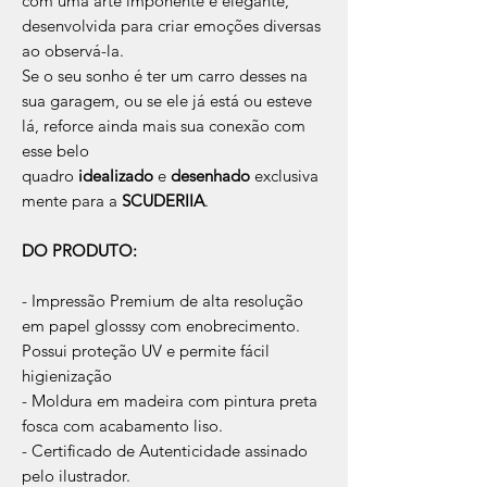
com uma arte imponente e elegante,
desenvolvida para criar emoções diversas
ao observá-la.
Se o seu sonho é ter um carro desses na
sua garagem, ou se ele já está ou esteve
lá, reforce ainda mais sua conexão com
esse belo
quadro
idealizado
e
desenhado
exclusiva
mente para a
SCUDERIIA
.
DO PRODUTO:
- Impressão Premium de alta resolução
em papel glosssy com enobrecimento.
Possui proteção UV e permite fácil
higienização
- Moldura em madeira com pintura preta
fosca com acabamento liso.
- Certificado de Autenticidade assinado
pelo ilustrador.