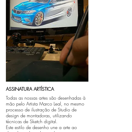
no endereço que nos for informado na
compra ou disponibilizaremos para retirada
caso seja sua opção de compra.
ASSINATURA ARTÍSTICA
Todas as nossas artes são desenhadas à
mão pelo Artista Marco Leal, no mesmo
processo de ilustração de Studio de
design de montadoras, utilizando
técnicas de Sketch digital.
Este estilo de desenho une a arte ao