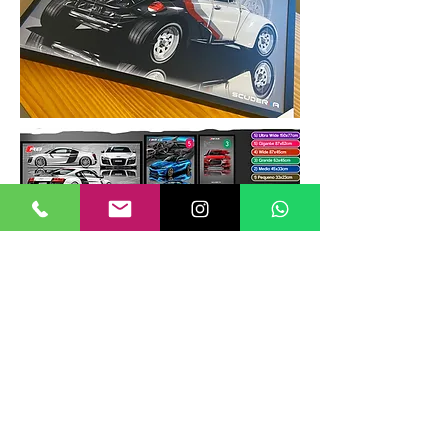
TAMANHOS DE QUADROS
Nossos quadros possuem até 6
tamanhos padrões, que foram definidos
para permitir diversos tipos de