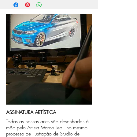
aprox. 5 dias úteis, após a confirmação de
compra.
Após a produçao, seguimos com o envio
no endereço que nos for informado na
compra ou disponibilizaremos para retirada
caso seja sua opção de compra.
ASSINATURA ARTÍSTICA
Todas as nossas artes são desenhadas à
mão pelo Artista Marco Leal, no mesmo
processo de ilustração de Studio de