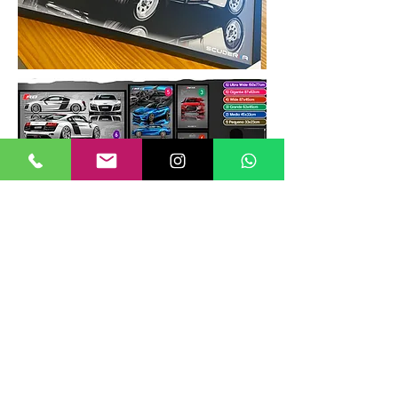
TAMANHOS DE QUADROS
Nossos quadros possuem até 6
tamanhos padrões, que foram definidos
para permitir diversos tipos de
composições de layout no estilo
GALERIIA.