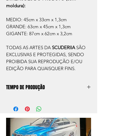
moldura):
MEDIO: 45cm x 33cm x 1,3cm
GRANDE: 63cm x 45cm x 1,3cm
GIGANTE: 87cm x 62cm x 3,2cm
TODAS AS ARTES DA
SCUDERIIA
SÃO
EXCLUSIVAS E PROTEGIDAS, SENDO
PROIBIDA SUA REPRODUÇÃO E/OU
EDIÇÃO PARA QUAISQUER FINS.
TEMPO DE PRODUÇÃO
O prazo de produção do quadro é de
aprox. 5 dias úteis, após a confirmação de
compra.
Após a produçao, seguimos com o envio
no endereço que nos for informado na
compra ou disponibilizaremos para retirada