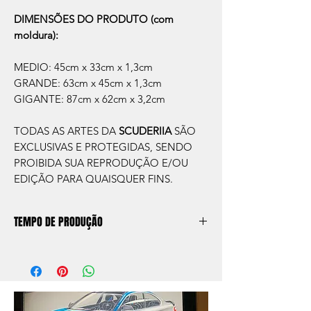
DIMENSÕES DO PRODUTO (com
moldura):
MEDIO: 45cm x 33cm x 1,3cm
GRANDE: 63cm x 45cm x 1,3cm
GIGANTE: 87cm x 62cm x 3,2cm
TODAS AS ARTES DA
SCUDERIIA
SÃO
EXCLUSIVAS E PROTEGIDAS, SENDO
PROIBIDA SUA REPRODUÇÃO E/OU
EDIÇÃO PARA QUAISQUER FINS.
TEMPO DE PRODUÇÃO
O prazo de produção do quadro é de
aprox. 5 dias úteis, após a confirmação de
compra.
Após a produçao, seguimos com o envio
no endereço que nos for informado na