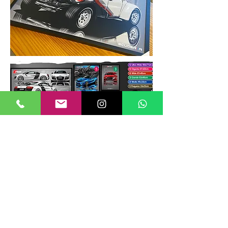
TAMANHOS DE QUADROS
Nossos quadros possuem até 6
tamanhos padrões, que foram definidos
para permitir diversos tipos de
composições de layout no estilo