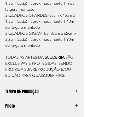
1,3cm (cada) - aproximadamente 1m de
largura montado
3 QUADROS GRANDES: 63cm x 45cm x
1,3cm (cada) - aproximadamente 1,40m
de largura montado
3 QUADROS GIGANTES: 87cm x 62cm x
3,2cm (cada) - aproximadamente 1,90m
de largura montado
TODAS AS ARTES DA
SCUDERIIA
SÃO
EXCLUSIVAS E PROTEGIDAS, SENDO
PROIBIDA SUA REPRODUÇÃO E/OU
EDIÇÃO PARA QUAISQUER FINS.
TEMPO DE PRODUÇÃO
O prazo de produção do quadro é de
Piloto
aprox. 5 dias úteis, após a confirmação de
compra.
Carro pilotado pelo tricampeão Brasileiro de