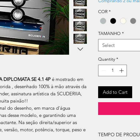
Comprando 2 ou mai
COR
*
TAMANHO
*
Select
Quantity
*
 DIPLOMATA SE 4.1 4P
é mostrado em
olorida , desenhado 100% à mão através da
Add to Cart
nder, assinatura artística da SCUDERIIA,
muita paixão!!
ginal do desenho, em marca d'água
inhas desse modelo, e garantindo uma
actante. Na seção direita/superior as
te, versão, motor, potência, torque, peso e
TEMPO DE PROD