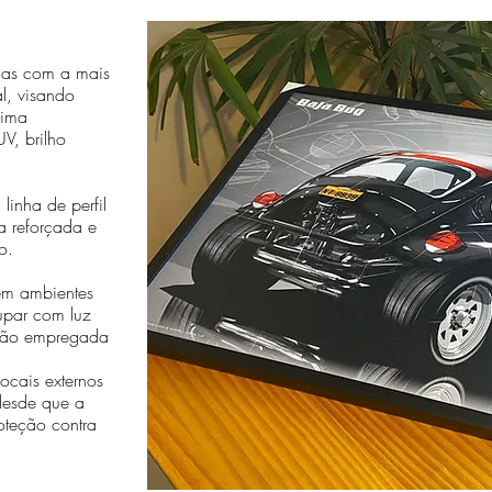
das com a mais
al, visando
sima
V, brilho
linha de perfil
a reforçada e
o.
em ambientes
cupar com luz
essão empregada
cais externos
desde que a
oteção contra