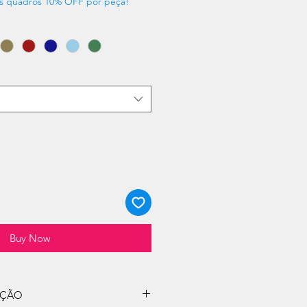
s quadros 10% OFF por peça!
Buy Now
UÇÃO