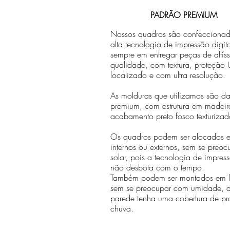
PADRÃO PREMIUM
Nossos quadros são confecciona
alta tecnologia de impressão digit
sempre em entregar peças de altís
qualidade, com textura, proteção U
localizado e com ultra resolução.
As molduras que utilizamos são da 
premium, com estrutura em madeir
acabamento preto fosco texturizad
Os quadros podem ser alocados 
internos ou externos, sem se preo
solar, pois a tecnologia de impr
não desbota com o tempo.
Também podem ser montados em lo
sem se preocupar com umidade, 
parede tenha uma cobertura de pr
chuva.