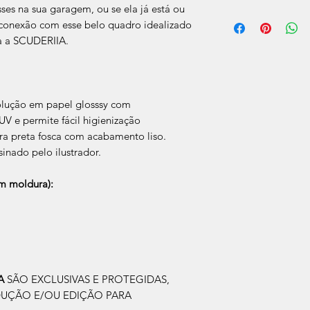
ses na sua garagem, ou se ela já está ou
O prazo de produção
a conexão com esse belo quadro idealizado
úteis, após a confir
a a SCUDERIIA.
Após a produçao, s
que nos for informad
para retirada caso s
olução em papel glosssy com
V e permite fácil higienização
a preta fosca com acabamento liso.
sinado pelo ilustrador.
 moldura):
IA
SÃO EXCLUSIVAS E PROTEGIDAS,
DUÇÃO E/OU EDIÇÃO PARA