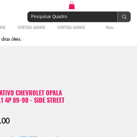
Login | Cadastre-se
RAGE
VIIRTUAL GARAGE
VIIRTUAL GARAGE
Mais...
ias úteis.
TIVO CHEVROLET OPALA
1 4P 89-90 - SIDE STREET
Sale
.00
Price