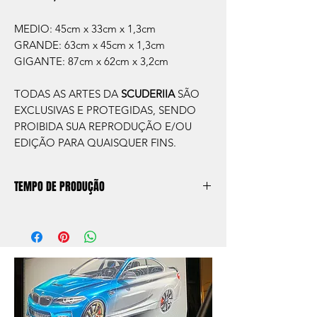
MEDIO: 45cm x 33cm x 1,3cm
GRANDE: 63cm x 45cm x 1,3cm
GIGANTE: 87cm x 62cm x 3,2cm
TODAS AS ARTES DA
SCUDERIIA
SÃO
EXCLUSIVAS E PROTEGIDAS, SENDO
PROIBIDA SUA REPRODUÇÃO E/OU
EDIÇÃO PARA QUAISQUER FINS.
TEMPO DE PRODUÇÃO
O prazo de produção do quadro é de
aprox. 5 dias úteis, após a confirmação de
compra.
Após a produçao, seguimos com o envio
no endereço que nos for informado na
compra ou disponibilizaremos para retirada
caso seja sua opção de compra.