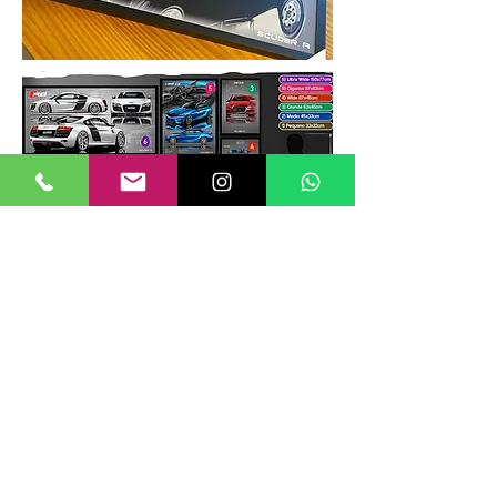
TAMANHOS DE QUADROS
Nossos quadros possuem até 6
tamanhos padrões, que foram definidos
para permitir diversos tipos de
composições de layout no estilo
GALERIIA.
Dica: ao escolher montar uma GALERIIA