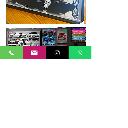
TAMANHOS DE QUADROS
Nossos quadros possuem até 6
tamanhos padrões, que foram definidos
para permitir diversos tipos de
composições de layout no estilo
GALERIIA.