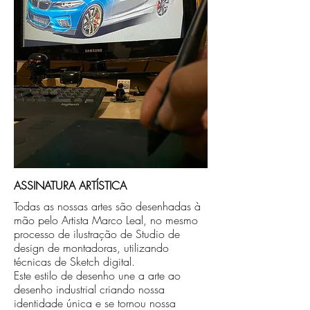
caso seja sua opção de compra.
ASSINATURA ARTÍSTICA
Todas as nossas artes são desenhadas à
mão pelo Artista Marco Leal, no mesmo
processo de ilustração de Studio de
design de montadoras, utilizando
técnicas de Sketch digital.
Este estilo de desenho une a arte ao
desenho industrial criando nossa
identidade única e se tornou nossa