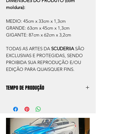
DIMENSÕES DO PRODUTO (com
moldura):
MEDIO: 45cm x 33cm x 1,3cm
GRANDE: 63cm x 45cm x 1,3cm
GIGANTE: 87cm x 62cm x 3,2cm
TODAS AS ARTES DA
SCUDERIIA
SÃO
EXCLUSIVAS E PROTEGIDAS, SENDO
PROIBIDA SUA REPRODUÇÃO E/OU
EDIÇÃO PARA QUAISQUER FINS.
TEMPO DE PRODUÇÃO
O prazo de produção do quadro é de
aprox. 5 dias úteis, após a confirmação de
compra.
Após a produçao, seguimos com o envio
no endereço que nos for informado na
compra ou disponibilizaremos para retirada