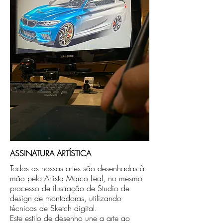
no endereço que nos for informado na
compra ou disponibilizaremos para retirada
caso seja sua opção de compra.
ASSINATURA ARTÍSTICA
Todas as nossas artes são desenhadas à
mão pelo Artista Marco Leal, no mesmo
processo de ilustração de Studio de
design de montadoras, utilizando
técnicas de Sketch digital.
Este estilo de desenho une a arte ao