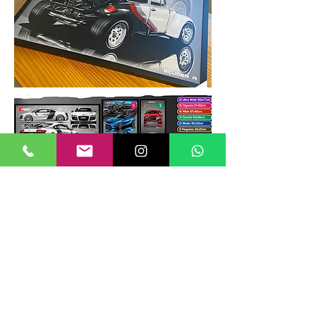
TAMANHOS DE QUADROS
Nossos quadros possuem até 6
tamanhos padrões, que foram definidos
para permitir diversos tipos de