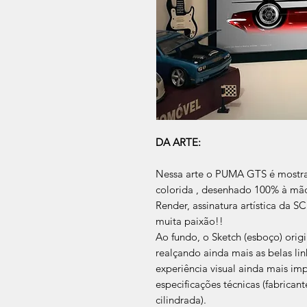
DA ARTE:
Nessa arte o PUMA GTS é mostrad
colorida , desenhado 100% à mão 
Render, assinatura artística da S
muita paixão!!
Ao fundo, o Sketch (esboço) ori
realçando ainda mais as belas l
experiência visual ainda mais imp
especificações técnicas (fabrican
cilindrada).