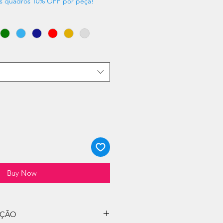
s quadros 10% OFF por peça!
Buy Now
UÇÃO