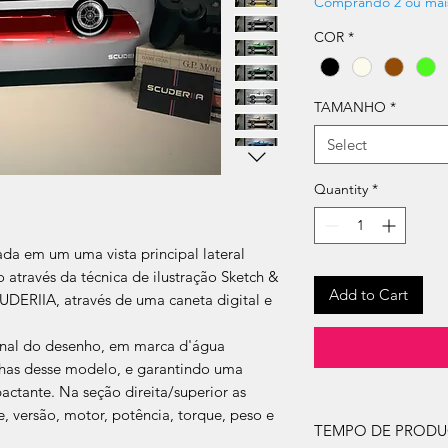
Comprando 2 ou mai
COR
*
TAMANHO
*
Select
Quantity
*
a em um uma vista principal lateral
através da técnica de ilustração Sketch &
Add to Cart
CUDERIIA, através de uma caneta digital e
ginal do desenho, em marca d'água
inhas desse modelo, e garantindo uma
actante. Na seção direita/superior as
te, versão, motor, potência, torque, peso e
TEMPO DE PROD