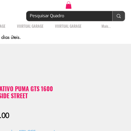
Login | Cadastre-se
RAGE
VIIRTUAL GARAGE
VIIRTUAL GARAGE
Mais...
ias úteis.
TIVO PUMA GTS 1600
SIDE STREET
Sale
.00
Price