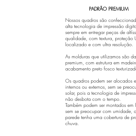
PADRÃO PREMIUM
Nossos quadros são confecciona
alta tecnologia de impressão digit
sempre em entregar peças de altís
qualidade, com textura, proteção U
localizado e com ultra resolução.
As molduras que utilizamos são da 
premium, com estrutura em madeir
acabamento preto fosco texturizad
Os quadros podem ser alocados 
internos ou externos, sem se preo
solar, pois a tecnologia de impr
não desbota com o tempo.
Também podem ser montados em lo
sem se preocupar com umidade, 
parede tenha uma cobertura de pr
chuva.