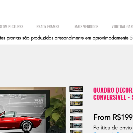
STOM PICTURES
READY FRAMES
MAIS VENDIDOS
VIIRTUAL GA
es prontas são produzidos artesanalmente em aproximadamente 5 d
QUADRO DECORA
CONVERSÍVEL - 
From
R$199
Política de envio