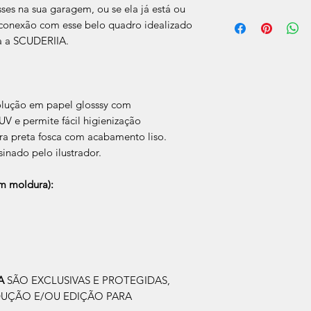
ses na sua garagem, ou se ela já está ou
O prazo de produção
a conexão com esse belo quadro idealizado
úteis, após a confir
a a SCUDERIIA.
Após a produçao, s
que nos for informad
para retirada caso s
olução em papel glosssy com
V e permite fácil higienização
a preta fosca com acabamento liso.
sinado pelo ilustrador.
 moldura):
IA
SÃO EXCLUSIVAS E PROTEGIDAS,
DUÇÃO E/OU EDIÇÃO PARA