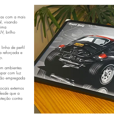
das com a mais
al, visando
sima
V, brilho
linha de perfil
a reforçada e
o.
em ambientes
cupar com luz
essão empregada
cais externos
desde que a
oteção contra