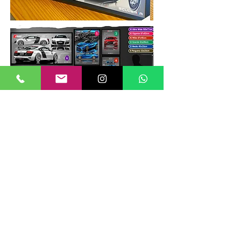
TAMANHOS DE QUADROS
Nossos quadros possuem até 6
tamanhos padrões, que foram definidos
para permitir diversos tipos de
composições de layout no estilo
GALERIIA.
Dica: ao escolher montar uma GALERIIA