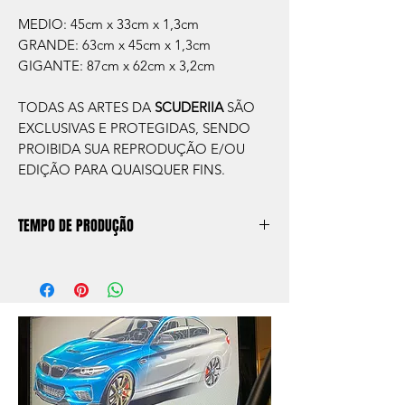
MEDIO: 45cm x 33cm x 1,3cm
GRANDE: 63cm x 45cm x 1,3cm
GIGANTE: 87cm x 62cm x 3,2cm
TODAS AS ARTES DA
SCUDERIIA
SÃO
EXCLUSIVAS E PROTEGIDAS, SENDO
PROIBIDA SUA REPRODUÇÃO E/OU
EDIÇÃO PARA QUAISQUER FINS.
TEMPO DE PRODUÇÃO
O prazo de produção do quadro é de
aprox. 5 dias úteis, após a confirmação de
compra.
Após a produçao, seguimos com o envio
no endereço que nos for informado na
compra ou disponibilizaremos para retirada
caso seja sua opção de compra.