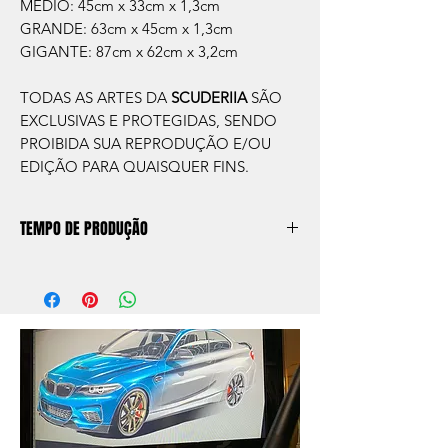
MEDIO: 45cm x 33cm x 1,3cm
GRANDE: 63cm x 45cm x 1,3cm
GIGANTE: 87cm x 62cm x 3,2cm
TODAS AS ARTES DA
SCUDERIIA
SÃO
EXCLUSIVAS E PROTEGIDAS, SENDO
PROIBIDA SUA REPRODUÇÃO E/OU
EDIÇÃO PARA QUAISQUER FINS.
TEMPO DE PRODUÇÃO
O prazo de produção do quadro é de
aprox. 5 dias úteis, após a confirmação de
compra.
Após a produçao, seguimos com o envio
no endereço que nos for informado na
compra ou disponibilizaremos para retirada
caso seja sua opção de compra.