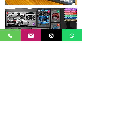
TAMANHOS DE QUADROS
Nossos quadros possuem até 6
tamanhos padrões, que foram definidos
para permitir diversos tipos de
composições de layout no estilo
GALERIIA.
Dica: ao escolher montar uma GALERIIA
como no exemplo ao lado, considere