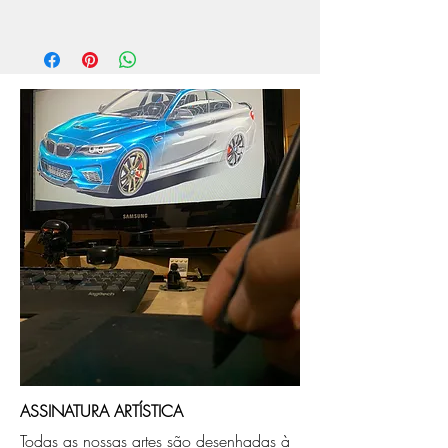
O prazo de produção do quadro é de
aprox. 5 dias úteis, após a confirmação de
compra.
Após a produçao, seguimos com o envio
no endereço que nos for informado na
compra ou disponibilizaremos para retirada
caso seja sua opção de compra.
ASSINATURA ARTÍSTICA
Todas as nossas artes são desenhadas à