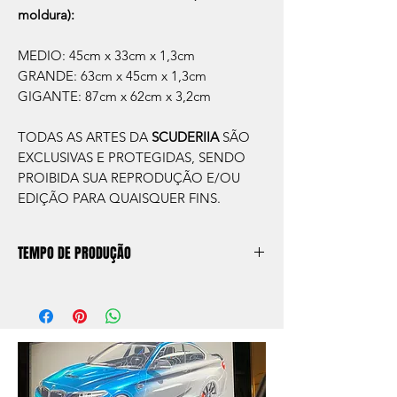
moldura):
MEDIO: 45cm x 33cm x 1,3cm
GRANDE: 63cm x 45cm x 1,3cm
GIGANTE: 87cm x 62cm x 3,2cm
TODAS AS ARTES DA
SCUDERIIA
SÃO
EXCLUSIVAS E PROTEGIDAS, SENDO
PROIBIDA SUA REPRODUÇÃO E/OU
EDIÇÃO PARA QUAISQUER FINS.
TEMPO DE PRODUÇÃO
O prazo de produção do quadro é de
aprox. 5 dias úteis, após a confirmação de
compra.
Após a produçao, seguimos com o envio
no endereço que nos for informado na
compra ou disponibilizaremos para retirada