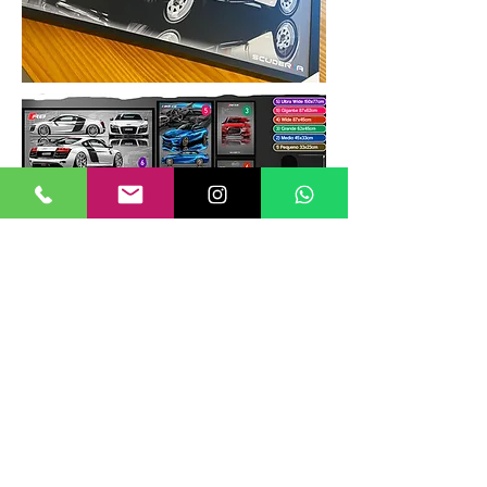
TAMANHOS DE QUADROS
Nossos quadros possuem até 6
tamanhos padrões, que foram definidos
para permitir diversos tipos de
composições de layout no estilo
GALERIIA.