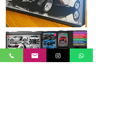
TAMANHOS DE QUADROS
Nossos quadros possuem até 6
tamanhos padrões, que foram definidos
para permitir diversos tipos de
composições de layout no estilo
GALERIIA.