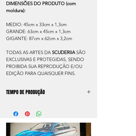
DIMENSÕES DO PRODUTO (com
moldura):
MEDIO: 45cm x 33cm x 1,3cm
GRANDE: 63cm x 45cm x 1,3cm
GIGANTE: 87cm x 62cm x 3,2cm
TODAS AS ARTES DA
SCUDERIIA
SÃO
EXCLUSIVAS E PROTEGIDAS, SENDO
PROIBIDA SUA REPRODUÇÃO E/OU
EDIÇÃO PARA QUAISQUER FINS.
TEMPO DE PRODUÇÃO
O prazo de produção do quadro é de
aprox. 5 dias úteis, após a confirmação de
compra.
Após a produçao, seguimos com o envio
no endereço que nos for informado na
compra ou disponibilizaremos para retirada