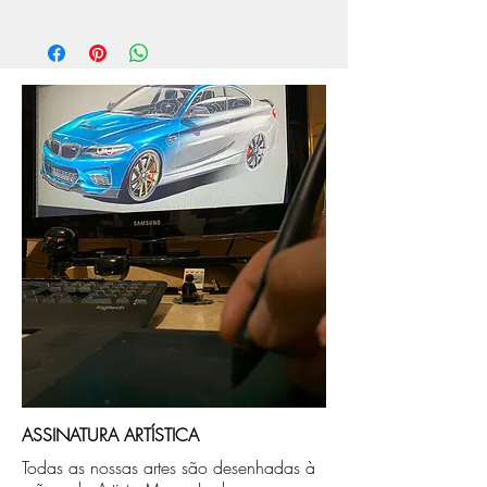
O prazo de produção do quadro é de
aprox. 5 dias úteis, após a confirmação de
compra.
Após a produçao, seguimos com o envio
no endereço que nos for informado na
compra ou disponibilizaremos para retirada
caso seja sua opção de compra.
ASSINATURA ARTÍSTICA
Todas as nossas artes são desenhadas à