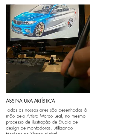
Após a produçao, seguimos com o envio
no endereço que nos for informado na
compra ou disponibilizaremos para retirada
caso seja sua opção de compra.
ASSINATURA ARTÍSTICA
Todas as nossas artes são desenhadas à
mão pelo Artista Marco Leal, no mesmo
processo de ilustração de Studio de
design de montadoras, utilizando
técnicas de Sketch digital.