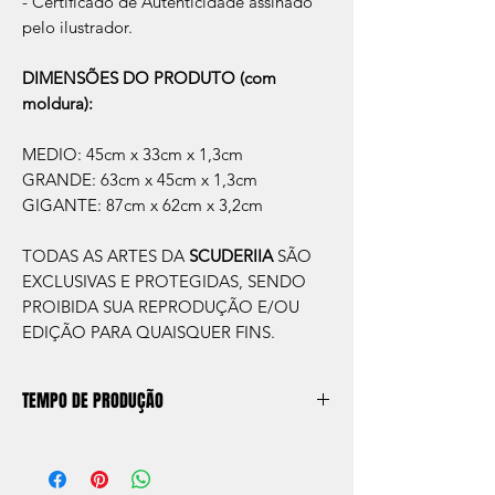
- Certificado de Autenticidade assinado
pelo ilustrador.
DIMENSÕES DO PRODUTO (com
moldura):
MEDIO: 45cm x 33cm x 1,3cm
GRANDE: 63cm x 45cm x 1,3cm
GIGANTE: 87cm x 62cm x 3,2cm
TODAS AS ARTES DA
SCUDERIIA
SÃO
EXCLUSIVAS E PROTEGIDAS, SENDO
PROIBIDA SUA REPRODUÇÃO E/OU
EDIÇÃO PARA QUAISQUER FINS.
TEMPO DE PRODUÇÃO
O prazo de produção do quadro é de
aprox. 5 dias úteis, após a confirmação de
compra.