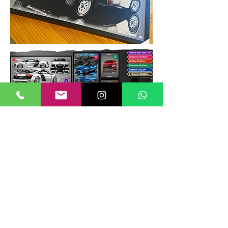
TAMANHOS DE QUADROS
Nossos quadros possuem até 6
tamanhos padrões, que foram definidos
para permitir diversos tipos de
composições de layout no estilo
GALERIIA.