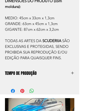
DIMENSÕES DO PRODUTO (com
moldura):
MEDIO: 45cm x 33cm x 1,3cm
GRANDE: 63cm x 45cm x 1,3cm
GIGANTE: 87cm x 62cm x 3,2cm
TODAS AS ARTES DA
SCUDERIIA
SÃO
EXCLUSIVAS E PROTEGIDAS, SENDO
PROIBIDA SUA REPRODUÇÃO E/OU
EDIÇÃO PARA QUAISQUER FINS.
TEMPO DE PRODUÇÃO
O prazo de produção do quadro é de
aprox. 5 dias úteis, após a confirmação de
compra.
Após a produçao, seguimos com o envio
no endereço que nos for informado na
compra ou disponibilizaremos para retirada