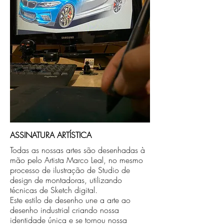
caso seja sua opção de compra.
ASSINATURA ARTÍSTICA
Todas as nossas artes são desenhadas à
mão pelo Artista Marco Leal, no mesmo
processo de ilustração de Studio de
design de montadoras, utilizando
técnicas de Sketch digital.
Este estilo de desenho une a arte ao
desenho industrial criando nossa
identidade única e se tornou nossa