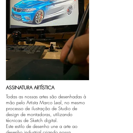
enviada para sua aprovaçao no número de
celular que nos for informado na compra.
Após aprovada a arte, seguimos com a
produção do quadro físico e efetuamos o
envio no endereço que nos for informado
na compra.
* Para as regiões Norte, Nordeste e os
estados de Mato Grosso e Mato Grosso do
Sul, o prazo de entrega ainda pode se
estender em aprox. 5 dias em função de
transporte.
ASSINATURA ARTÍSTICA
Todas as nossas artes são desenhadas à
mão pelo Artista Marco Leal, no mesmo
processo de ilustração de Studio de
design de montadoras, utilizando
técnicas de Sketch digital.
Este estilo de desenho une a arte ao
desenho industrial criando nossa