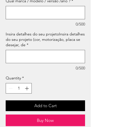
Qual marca / modelo / versão /ano ?
*
0/500
Insira detalhes do seu projetoInsira detalhes
do seu projeto (cor, motorização, placa se
desejar, de
*
0/500
Quantity
*
Add to Cart
Buy Now