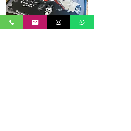
TAMANHOS DE QUADROS
Nossos quadros possuem até 6
tamanhos padrões, que foram definidos
para permitir diversos tipos de
composições de layout no estilo