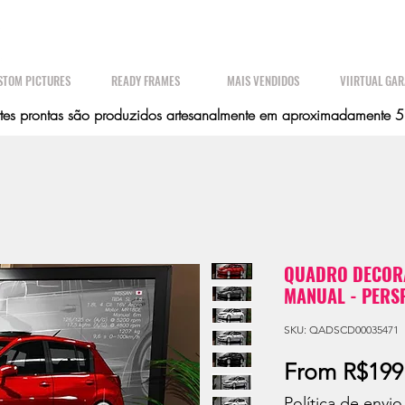
STOM PICTURES
READY FRAMES
MAIS VENDIDOS
VIIRTUAL GA
es prontas são produzidos artesanalmente em aproximadamente 5 d
QUADRO DECORAT
MANUAL - PERS
SKU: QADSCD00035471
From
R$199
Política de envio