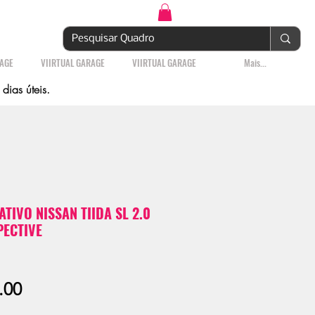
Login | Cadastre-se
RAGE
VIIRTUAL GARAGE
VIIRTUAL GARAGE
Mais...
ias úteis.
IVO NISSAN TIIDA SL 2.0
PECTIVE
Sale
.00
Price