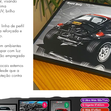
al, visando
sima
V, brilho
linha de perfil
a reforçada e
o.
em ambientes
cupar com luz
essão empregada
cais externos
desde que a
oteção contra