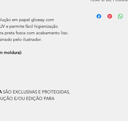
O prazo de produção
úteis, após a confir
olução em papel glosssy com
Após a produçao, s
V e permite fácil higienização
que nos for informad
a preta fosca com acabamento liso.
para retirada caso s
sinado pelo ilustrador.
 moldura):
IA
SÃO EXCLUSIVAS E PROTEGIDAS,
DUÇÃO E/OU EDIÇÃO PARA