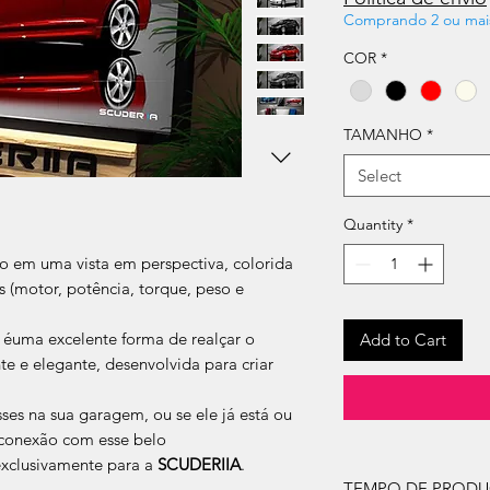
Comprando 2 ou mai
COR
*
TAMANHO
*
Select
Quantity
*
 em uma vista em perspectiva, colorida
s (motor, potência, torque, peso e
 éuma excelente forma de realçar o
Add to Cart
 e elegante, desenvolvida para criar
ses na sua garagem, ou se ele já está ou
a conexão com esse belo
xclusivamente para a
SCUDERIIA
.
TEMPO DE PROD