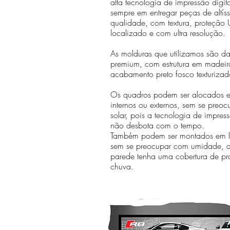
alta tecnologia de impressão digit
sempre em entregar peças de altís
qualidade, com textura, proteção U
localizado e com ultra resolução.
As molduras que utilizamos são da 
premium, com estrutura em madeir
acabamento preto fosco texturizad
Os quadros podem ser alocados 
internos ou externos, sem se preo
solar, pois a tecnologia de impr
não desbota com o tempo.
Também podem ser montados em lo
sem se preocupar com umidade, 
parede tenha uma cobertura de pr
chuva.