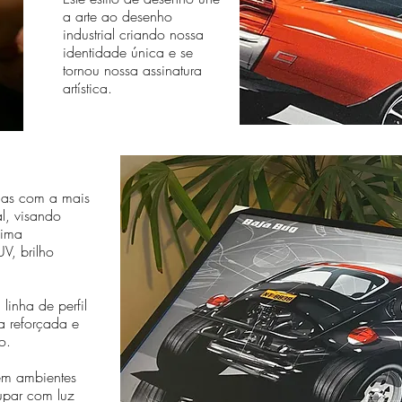
a arte ao desenho
industrial criando nossa
identidade única e se
tornou nossa assinatura
artística.
das com a mais
al, visando
sima
V, brilho
linha de perfil
a reforçada e
o.
em ambientes
cupar com luz