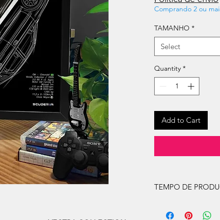
Comprando 2 ou mai
TAMANHO
*
Select
Quantity
*
Add to Cart
TEMPO DE PROD
O prazo de produção
úteis, após a confir