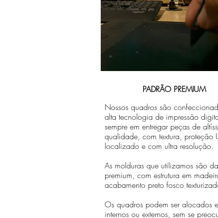
PADRÃO PREMIUM
Nossos quadros são confecciona
alta tecnologia de impressão digit
sempre em entregar peças de altís
qualidade, com textura, proteção U
localizado e com ultra resolução.
As molduras que utilizamos são da 
premium, com estrutura em madeir
acabamento preto fosco texturizad
Os quadros podem ser alocados 
internos ou externos, sem se preo