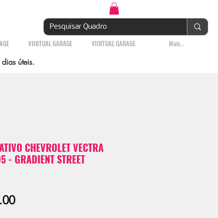
Login | Cadastre-se
RAGE
VIIRTUAL GARAGE
VIIRTUAL GARAGE
Mais...
ias úteis.
TIVO CHEVROLET VECTRA
5 - GRADIENT STREET
Sale
.00
Price