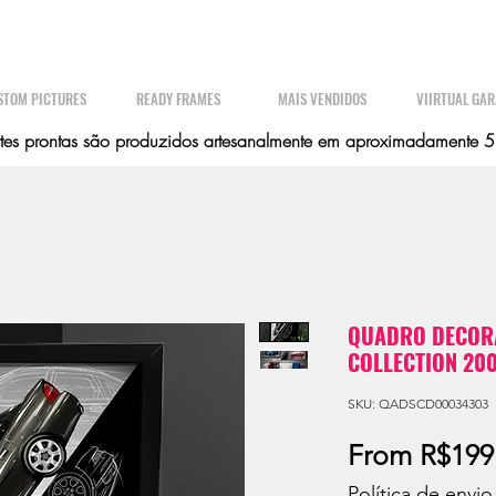
STOM PICTURES
READY FRAMES
MAIS VENDIDOS
VIIRTUAL GA
es prontas são produzidos artesanalmente em aproximadamente 5 d
QUADRO DECORA
COLLECTION 200
SKU: QADSCD00034303
From
R$199
Política de envio