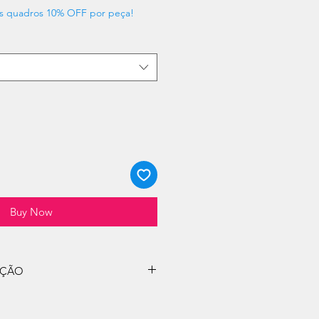
s quadros 10% OFF por peça!
Buy Now
UÇÃO
 do quadro é de aprox. 5 dias
mação de compra.