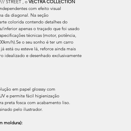
/// STREET , o
VECTRA COLLECTION
Após a produçao, s
independentes com efeito visual
que nos for informad
ha da diagonal. Na seção
para retirada caso s
arte colorida contendo detalhes do
ta/inferior apenas o traçado que foi usado
specificações técnicas (motor, potência,
00km/h).Se o seu sonho é ter um carro
já está ou esteve lá, reforce ainda mais
ro idealizado e desenhado exclusivamente
olução em papel glosssy com
V e permite fácil higienização
a preta fosca com acabamento liso.
sinado pelo ilustrador.
 moldura):