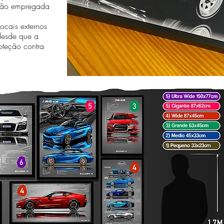
essão empregada
cais externos
desde que a
oteção contra