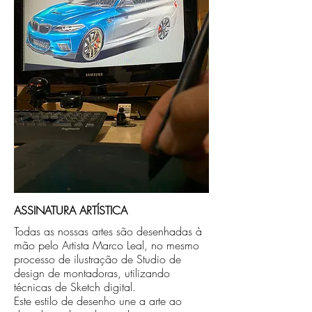
no endereço que nos for informado na
compra ou disponibilizaremos para retirada
caso seja sua opção de compra.
ASSINATURA ARTÍSTICA
Todas as nossas artes são desenhadas à
mão pelo Artista Marco Leal, no mesmo
processo de ilustração de Studio de
design de montadoras, utilizando
técnicas de Sketch digital.
Este estilo de desenho une a arte ao