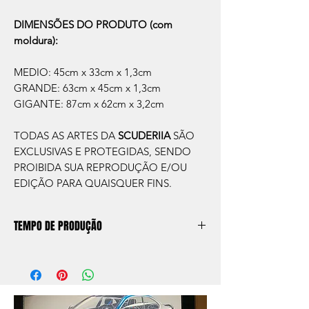
DIMENSÕES DO PRODUTO (com
moldura):
MEDIO: 45cm x 33cm x 1,3cm
GRANDE: 63cm x 45cm x 1,3cm
GIGANTE: 87cm x 62cm x 3,2cm
TODAS AS ARTES DA
SCUDERIIA
SÃO
EXCLUSIVAS E PROTEGIDAS, SENDO
PROIBIDA SUA REPRODUÇÃO E/OU
EDIÇÃO PARA QUAISQUER FINS.
TEMPO DE PRODUÇÃO
O prazo de produção do quadro é de
aprox. 5 dias úteis, após a confirmação de
compra.
Após a produçao, seguimos com o envio