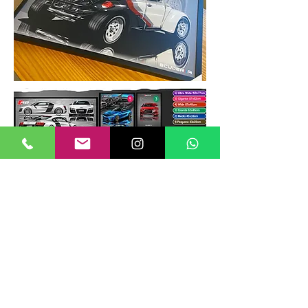
TAMANHOS DE QUADROS
Nossos quadros possuem até 6
tamanhos padrões, que foram definidos
para permitir diversos tipos de