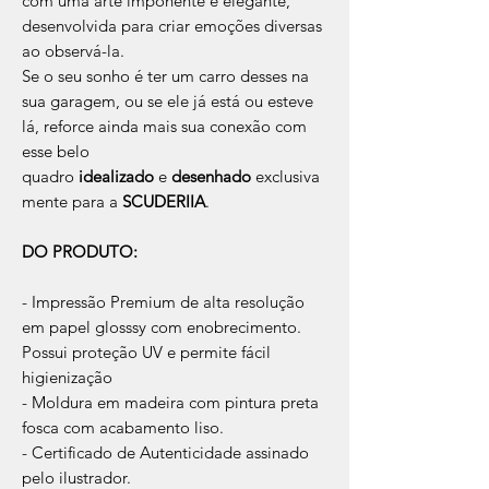
com uma arte imponente e elegante,
desenvolvida para criar emoções diversas
ao observá-la.
Se o seu sonho é ter um carro desses na
sua garagem, ou se ele já está ou esteve
lá, reforce ainda mais sua conexão com
esse belo
quadro
idealizado
e
desenhado
exclusiva
mente para a
SCUDERIIA
.
DO PRODUTO:
- Impressão Premium de alta resolução
em papel glosssy com enobrecimento.
Possui proteção UV e permite fácil
higienização
- Moldura em madeira com pintura preta
fosca com acabamento liso.
- Certificado de Autenticidade assinado
pelo ilustrador.