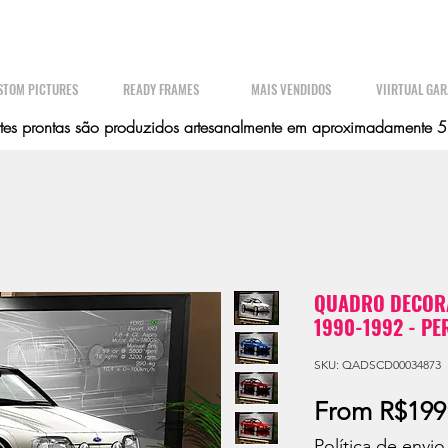
STOM PICTURES
READY FRAMES
MAIS VENDIDOS
VIIRTUAL GA
es prontas são produzidos artesanalmente em aproximadamente 5 d
QUADRO DECORA
1990-1992 - PE
SKU: QADSCD00034873
From
R$199
Política de envio