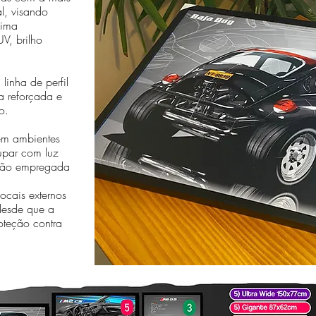
al, visando
sima
V, brilho
linha de perfil
a reforçada e
o.
em ambientes
cupar com luz
essão empregada
cais externos
desde que a
oteção contra