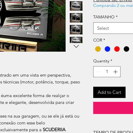
Comprando 2 ou mai
TAMANHO
*
Select
COR
*
Quantity
*
rado em uma vista em perspectiva,
s técnicas (motor, potência, torque, peso
Add to Cart
 éuma excelente forma de realçar o
 e elegante, desenvolvida para criar
ses na sua garagem, ou se ele já está ou
a conexão com esse belo
xclusivamente para a
SCUDERIIA
.
TEMPO DE PROD