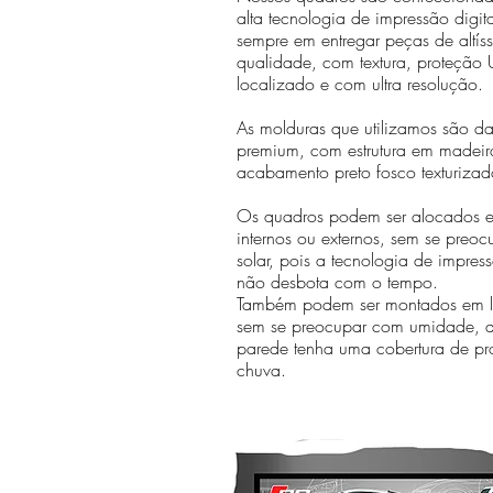
alta tecnologia de impressão digit
sempre em entregar peças de altís
qualidade, com textura, proteção U
localizado e com ultra resolução.
As molduras que utilizamos são da 
premium, com estrutura em madeir
acabamento preto fosco texturizad
Os quadros podem ser alocados 
internos ou externos, sem se preo
solar, pois a tecnologia de impr
não desbota com o tempo.
Também podem ser montados em lo
sem se preocupar com umidade, 
parede tenha uma cobertura de pr
chuva.