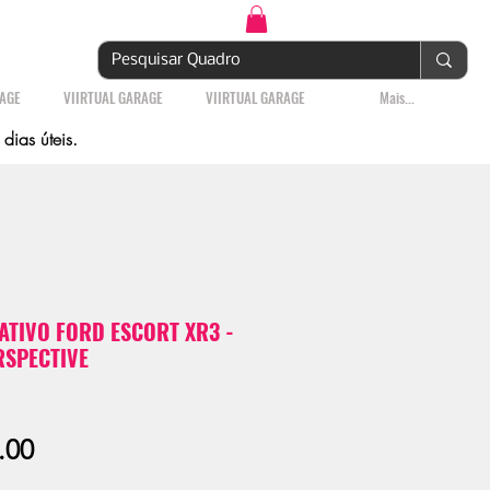
Login | Cadastre-se
RAGE
VIIRTUAL GARAGE
VIIRTUAL GARAGE
Mais...
ias úteis.
TIVO FORD ESCORT XR3 -
RSPECTIVE
Sale
.00
Price