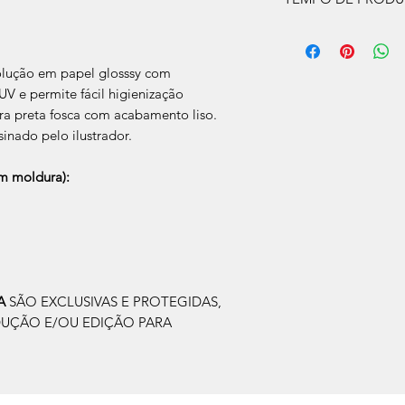
O prazo de produção
úteis, após a confir
Após a produçao, s
olução em papel glosssy com
que nos for informad
V e permite fácil higienização
para retirada caso s
a preta fosca com acabamento liso.
sinado pelo ilustrador.
 moldura):
IA
SÃO EXCLUSIVAS E PROTEGIDAS,
DUÇÃO E/OU EDIÇÃO PARA