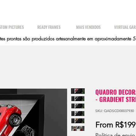
STOM PICTURES
READY FRAMES
MAIS VENDIDOS
VIIRTUAL GA
es prontas são produzidos artesanalmente em aproximadamente 5 d
QUADRO DECORA
- GRADIENT STR
SKU: QADSCD00037930
From
R$199
Política de envio