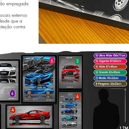
essão empregada
cais externos
desde que a
oteção contra