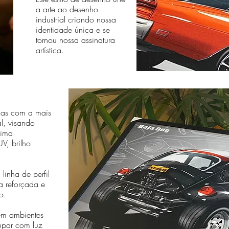
a arte ao desenho
industrial criando nossa
identidade única e se
tornou nossa assinatura
artística.
das com a mais
al, visando
sima
V, brilho
linha de perfil
a reforçada e
o.
em ambientes
cupar com luz