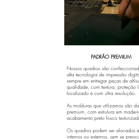
PADRÃO PREMIUM
Nossos quadros são confecciona
alta tecnologia de impressão digit
sempre em entregar peças de altís
qualidade, com textura, proteção U
localizado e com ultra resolução.
As molduras que utilizamos são da 
premium, com estrutura em madeir
acabamento preto fosco texturizad
Os quadros podem ser alocados 
internos ou externos, sem se preo