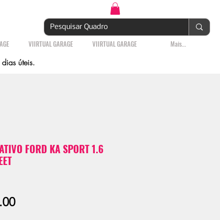
Login | Cadastre-se
RAGE
VIIRTUAL GARAGE
VIIRTUAL GARAGE
Mais...
ias úteis.
TIVO FORD KA SPORT 1.6
EET
Sale
.00
Price