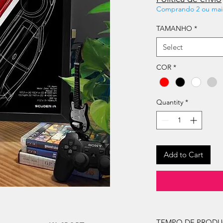
Comprando 2 ou mai
TAMANHO
*
Select
COR
*
Quantity
*
Add to Cart
TEMPO DE PROD