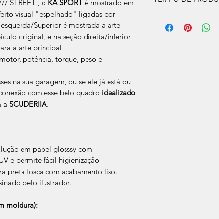
/// STREET , o
KA SPORT
é mostrado em
eito visual "espelhado" ligadas por
O prazo de produção
 esquerda/Superior é mostrada a arte
úteis, após a confir
culo original, e na seção direita/inferior
Após a produçao, s
ra a arte principal +
que nos for informad
para retirada caso s
(motor, potência, torque, peso e
ses na sua garagem, ou se ele já está ou
ua conexão com esse belo quadro
idealizado
a a
SCUDERIIA
.
olução em papel glosssy com
V e permite fácil higienização
a preta fosca com acabamento liso.
sinado pelo ilustrador.
 moldura):