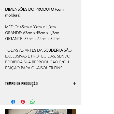
DIMENSÕES DO PRODUTO (com
moldura):
MEDIO: 45cm x 33cm x 1,3cm
GRANDE: 63cm x 45cm x 1,3cm
GIGANTE: 87cm x 62cm x 3,2cm
TODAS AS ARTES DA
SCUDERIIA
SÃO
EXCLUSIVAS E PROTEGIDAS, SENDO
PROIBIDA SUA REPRODUÇÃO E/OU
EDIÇÃO PARA QUAISQUER FINS.
TEMPO DE PRODUÇÃO
O prazo de produção do quadro é de
aprox. 5 dias úteis, após a confirmação de
compra.
Após a produçao, seguimos com o envio