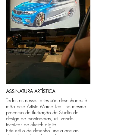
no endereço que nos for informado na
compra ou disponibilizaremos para retirada
caso seja sua opção de compra.
ASSINATURA ARTÍSTICA
Todas as nossas artes são desenhadas à
mão pelo Artista Marco Leal, no mesmo
processo de ilustração de Studio de
design de montadoras, utilizando
técnicas de Sketch digital.
Este estilo de desenho une a arte ao