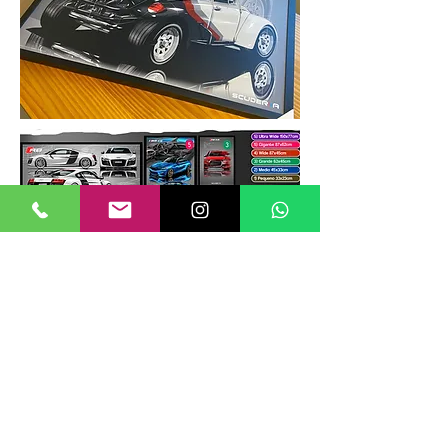
TAMANHOS DE QUADROS
Nossos quadros possuem até 6
tamanhos padrões, que foram definidos
para permitir diversos tipos de