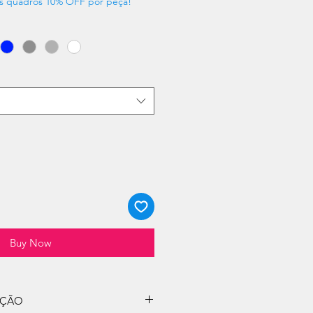
s quadros 10% OFF por peça!
Buy Now
UÇÃO