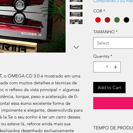
Comprando 2 ou mai
COR
*
TAMANHO
*
Select
Quantity
*
EET, o OMEGA CD 3.0 é mostrado em uma
lhada com muitos detalhes e técnicas de
Add to Cart
ior, o reflexo da vista principal + algumas
otência, torque, peso e aceleração de 0-
ontal essa éuma excelente forma de
 imponente e elegante, desenvolvida para
á-la.Se o seu sonho é ter um carro desses
 ou esteve lá, reforce ainda mais sua
TEMPO DE PROD
dealizadoe desenhado exclusivamente