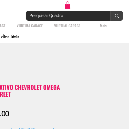
Login | Cadastre-se
RAGE
VIIRTUAL GARAGE
VIIRTUAL GARAGE
Mais...
ias úteis.
ATIVO CHEVROLET OMEGA
TREET
Sale
.00
Price