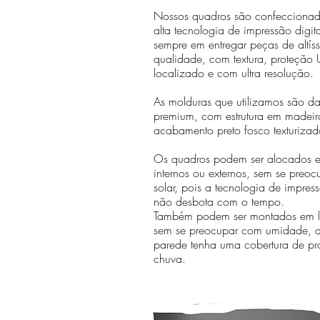
Nossos quadros são confecciona
alta tecnologia de impressão digit
sempre em entregar peças de altís
qualidade, com textura, proteção U
localizado e com ultra resolução.
As molduras que utilizamos são da 
premium, com estrutura em madeir
acabamento preto fosco texturizad
Os quadros podem ser alocados 
internos ou externos, sem se preo
solar, pois a tecnologia de impr
não desbota com o tempo.
Também podem ser montados em lo
sem se preocupar com umidade, 
parede tenha uma cobertura de pr
chuva.