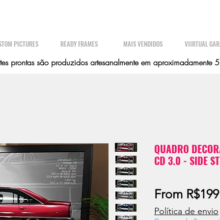
STOM PICTURES
READY FRAMES
MAIS VENDIDOS
VIIRTUAL GA
es prontas são produzidos artesanalmente em aproximadamente 5 d
QUADRO DECOR
CD 3.0 - SIDE S
From
R$199
Política de envio