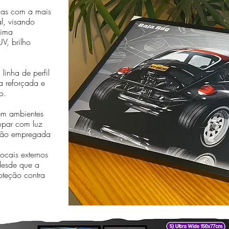
das com a mais
al, visando
sima
V, brilho
linha de perfil
a reforçada e
o.
em ambientes
cupar com luz
essão empregada
cais externos
desde que a
oteção contra