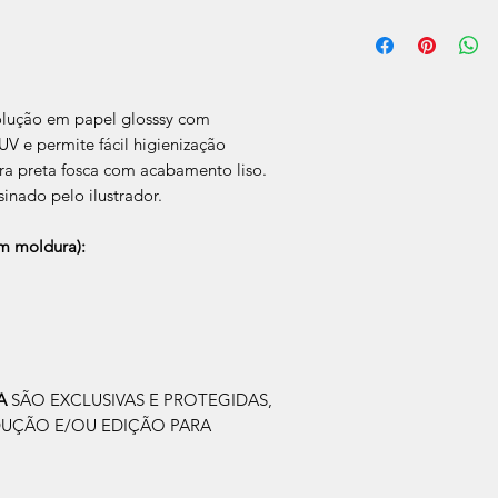
O prazo de produção
úteis, após a confir
Após a produçao, s
que nos for informad
para retirada caso s
olução em papel glosssy com
V e permite fácil higienização
a preta fosca com acabamento liso.
sinado pelo ilustrador.
 moldura):
IA
SÃO EXCLUSIVAS E PROTEGIDAS,
DUÇÃO E/OU EDIÇÃO PARA