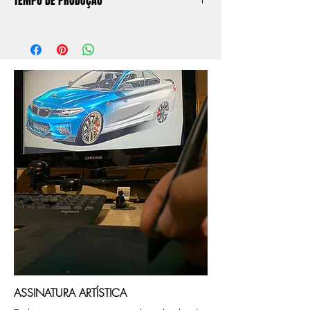
TEMPO DE PRODUÇÃO
O prazo de produção do quadro é de
aprox. 5 dias úteis, após a confirmação de
compra.
Após a produçao, seguimos com o envio
no endereço que nos for informado na
compra ou disponibilizaremos para retirada
caso seja sua opção de compra.
ASSINATURA ARTÍSTICA