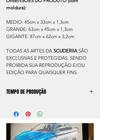
DIMENSÕES DO PRODUTO (com
moldura):
MEDIO: 45cm x 33cm x 1,3cm
GRANDE: 63cm x 45cm x 1,3cm
GIGANTE: 87cm x 62cm x 3,2cm
TODAS AS ARTES DA
SCUDERIIA
SÃO
EXCLUSIVAS E PROTEGIDAS, SENDO
PROIBIDA SUA REPRODUÇÃO E/OU
EDIÇÃO PARA QUAISQUER FINS.
TEMPO DE PRODUÇÃO
O prazo de produção do quadro é de
aprox. 5 dias úteis, após a confirmação de
compra.
Após a produçao, seguimos com o envio
no endereço que nos for informado na
compra ou disponibilizaremos para retirada