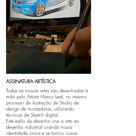
caso seja sua opção de compra.
ASSINATURA ARTÍSTICA
Todas as nossas artes são desenhadas à
mão pelo Artista Marco Leal, no mesmo
processo de ilustração de Studio de
design de montadoras, utilizando
técnicas de Sketch digital.
Este estilo de desenho une a arte ao
desenho industrial criando nossa
identidade única e se tornou nossa