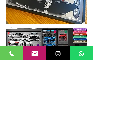
TAMANHOS DE QUADROS
Nossos quadros possuem até 6
tamanhos padrões, que foram definidos
para permitir diversos tipos de
composições de layout no estilo
GALERIIA.