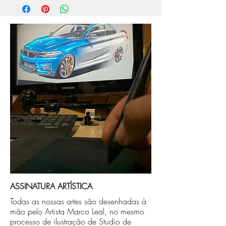
aprox. 5 dias úteis, após a confirmação de
compra.
Após a produçao, seguimos com o envio
no endereço que nos for informado na
compra ou disponibilizaremos para retirada
caso seja sua opção de compra.
ASSINATURA ARTÍSTICA
Todas as nossas artes são desenhadas à
mão pelo Artista Marco Leal, no mesmo
processo de ilustração de Studio de