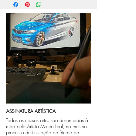
aprox. 5 dias úteis, após a confirmação de
compra.
Após a produçao, seguimos com o envio
no endereço que nos for informado na
compra ou disponibilizaremos para retirada
caso seja sua opção de compra.
ASSINATURA ARTÍSTICA
Todas as nossas artes são desenhadas à
mão pelo Artista Marco Leal, no mesmo
processo de ilustração de Studio de