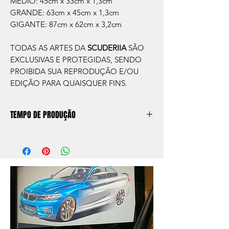
MEDIO: 45cm x 33cm x 1,3cm
GRANDE: 63cm x 45cm x 1,3cm
GIGANTE: 87cm x 62cm x 3,2cm
TODAS AS ARTES DA
SCUDERIIA
SÃO
EXCLUSIVAS E PROTEGIDAS, SENDO
PROIBIDA SUA REPRODUÇÃO E/OU
EDIÇÃO PARA QUAISQUER FINS.
TEMPO DE PRODUÇÃO
O prazo de produção do quadro é de
aprox. 5 dias úteis, após a confirmação de
compra.
Após a produçao, seguimos com o envio
no endereço que nos for informado na
compra ou disponibilizaremos para retirada
caso seja sua opção de compra.