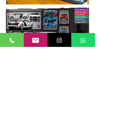
TAMANHOS DE QUADROS
Nossos quadros possuem até 6
tamanhos padrões, que foram definidos
para permitir diversos tipos de
composições de layout no estilo
GALERIIA.
Dica: ao escolher montar uma GALERIIA
como no exemplo ao lado, considere
misturar tamanhos e orientações (vertical