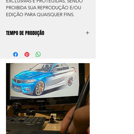
EXCLUSIVAS E PROTEGIDAS, SENDO
PROIBIDA SUA REPRODUÇÃO E/OU
EDIÇÃO PARA QUAISQUER FINS.
TEMPO DE PRODUÇÃO
O prazo de produção do quadro é de
aprox. 5 dias úteis, após a confirmação de
compra.
Após a produçao, seguimos com o envio
no endereço que nos for informado na
compra ou disponibilizaremos para retirada
caso seja sua opção de compra.