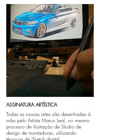
Após a produçao, seguimos com o envio
no endereço que nos for informado na
compra ou disponibilizaremos para retirada
caso seja sua opção de compra.
ASSINATURA ARTÍSTICA
Todas as nossas artes são desenhadas à
mão pelo Artista Marco Leal, no mesmo
processo de ilustração de Studio de
design de montadoras, utilizando
técnicas de Sketch digital.