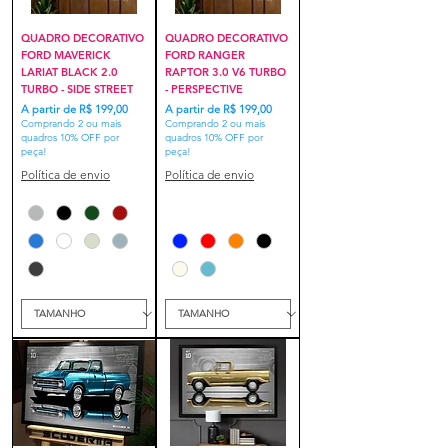
QUADRO DECORATIVO
QUADRO DECORATIVO
FORD MAVERICK
FORD RANGER
LARIAT BLACK 2.0
RAPTOR 3.0 V6 TURBO
TURBO - SIDE STREET
- PERSPECTIVE
Preço promocional
Preço promocional
A partir de
R$ 199,00
A partir de
R$ 199,00
Comprando 2 ou mais
Comprando 2 ou mais
quadros 10% OFF por
quadros 10% OFF por
peça!
peça!
Política de envio
Política de envio