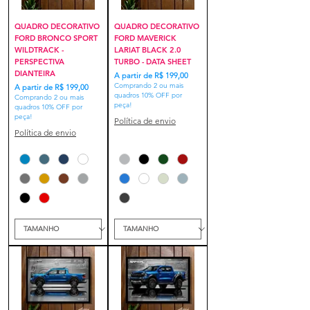
QUADRO DECORATIVO
QUADRO DECORATIVO
FORD BRONCO SPORT
FORD MAVERICK
WILDTRACK -
LARIAT BLACK 2.0
PERSPECTIVA
TURBO - DATA SHEET
DIANTEIRA
Preço promocional
A partir de
R$ 199,00
Comprando 2 ou mais
Preço promocional
A partir de
R$ 199,00
quadros 10% OFF por
Comprando 2 ou mais
peça!
quadros 10% OFF por
peça!
Política de envio
Política de envio