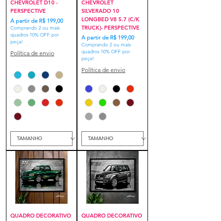
CHEVROLET D10 -
CHEVROLET
PERSPECTIVE
SILVERADO 10
LONGBED V8 5.7 (C/K
Preço promocional
A partir de
R$ 199,00
TRUCK)- PERSPECTIVE
Comprando 2 ou mais
quadros 10% OFF por
Preço promocional
A partir de
R$ 199,00
peça!
Comprando 2 ou mais
quadros 10% OFF por
Política de envio
peça!
Política de envio
QUADRO DECORATIVO
QUADRO DECORATIVO