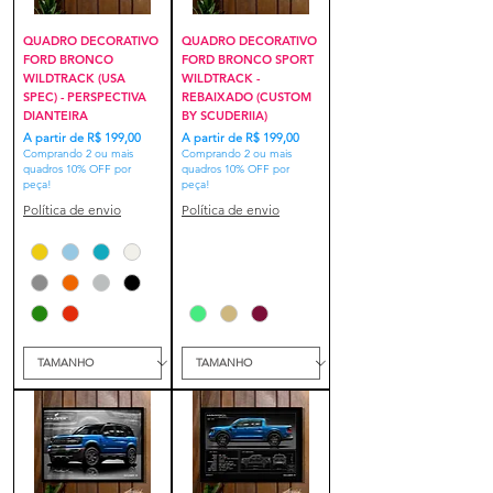
QUADRO DECORATIVO
QUADRO DECORATIVO
FORD BRONCO
FORD BRONCO SPORT
WILDTRACK (USA
WILDTRACK -
SPEC) - PERSPECTIVA
REBAIXADO (CUSTOM
DIANTEIRA
BY SCUDERIIA)
Preço promocional
Preço promocional
A partir de
R$ 199,00
A partir de
R$ 199,00
Comprando 2 ou mais
Comprando 2 ou mais
quadros 10% OFF por
quadros 10% OFF por
peça!
peça!
Política de envio
Política de envio