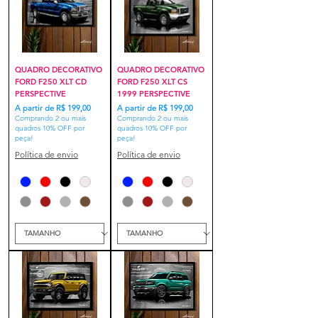
QUADRO DECORATIVO
QUADRO DECORATIVO
FORD F250 XLT CD
FORD F250 XLT CS
PERSPECTIVE
1999 PERSPECTIVE
Preço promocional
Preço promocional
A partir de
R$ 199,00
A partir de
R$ 199,00
Comprando 2 ou mais
Comprando 2 ou mais
quadros 10% OFF por
quadros 10% OFF por
peça!
peça!
Política de envio
Política de envio