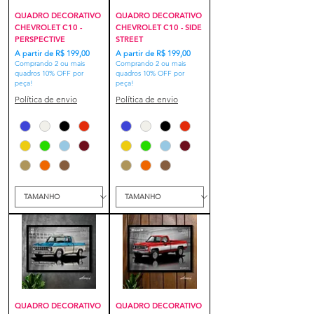
QUADRO DECORATIVO
QUADRO DECORATIVO
CHEVROLET C10 -
CHEVROLET C10 - SIDE
PERSPECTIVE
STREET
Preço promocional
Preço promocional
A partir de
R$ 199,00
A partir de
R$ 199,00
Comprando 2 ou mais
Comprando 2 ou mais
quadros 10% OFF por
quadros 10% OFF por
peça!
peça!
Política de envio
Política de envio
QUADRO DECORATIVO
QUADRO DECORATIVO