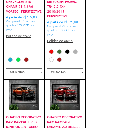
CHEVROLET S10
MITSUBISHI PAJERO
CHAMP 98 4.3 V6
TR4 2.0 4X4
VORTEC - PERSPECTIVE
2010/2015 -
PERSPECTIVE
Preço promocional
A partir de
R$ 199,00
Comprando 2 ou mais
Preço promocional
A partir de
R$ 199,00
quadros 10% OFF por
Comprando 2 ou mais
peça!
quadros 10% OFF por
peça!
Política de envio
Política de envio
QUADRO DECORATIVO
QUADRO DECORATIVO
RAM RAMPAGE REBEL
RAM RAMPAGE
IGNITION 2.0 TURBO -
LARAMIE 2.0 DIESEL -