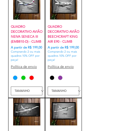
QUADRO
QUADRO
DECORATIVO AVIÃO
DECORATIVO AVIÃO
NEIVA SENECA III
BEECHCRAFT KING
(EMB810-D) - CLIMB
AIR E90 - CLIMB
Preço promocional
Preço promocional
A partir de
R$ 199,00
A partir de
R$ 199,00
Comprando 2 ou mais
Comprando 2 ou mais
quadros 10% OFF por
quadros 10% OFF por
peça!
peça!
Política de envio
Política de envio