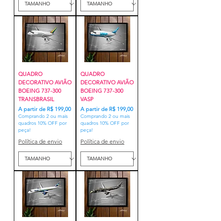
QUADRO
QUADRO
DECORATIVO AVIÃO
DECORATIVO AVIÃO
BOEING 737-300
BOEING 737-300
TRANSBRASIL
VASP
Preço promocional
Preço promocional
A partir de
R$ 199,00
A partir de
R$ 199,00
Comprando 2 ou mais
Comprando 2 ou mais
quadros 10% OFF por
quadros 10% OFF por
peça!
peça!
Política de envio
Política de envio