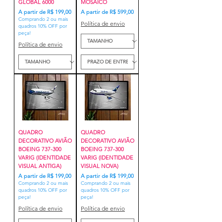
GLOBAL 6000
MOSAICO
Preço promocional
Preço promocional
A partir de
R$ 199,00
A partir de
R$ 599,00
Comprando 2 ou mais
Política de envio
quadros 10% OFF por
peça!
Política de envio
QUADRO
QUADRO
DECORATIVO AVIÃO
DECORATIVO AVIÃO
BOEING 737-300
BOEING 737-300
VARIG (IDENTIDADE
VARIG (IDENTIDADE
VISUAL ANTIGA)
VISUAL NOVA)
Preço promocional
Preço promocional
A partir de
R$ 199,00
A partir de
R$ 199,00
Comprando 2 ou mais
Comprando 2 ou mais
quadros 10% OFF por
quadros 10% OFF por
peça!
peça!
Política de envio
Política de envio