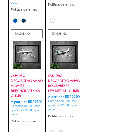
peça!
Política de envio
Política de envio
QUADRO
QUADRO
DECORATIVO AVIÃO
DECORATIVO AVIÃO
HAWKER
BOMBARDIER
BEECHCRAFT 4000 -
LEARJET 45 - CLIMB
CLIMB
Preço promocional
A partir de
R$ 199,00
Comprando 2 ou mais
Preço promocional
A partir de
R$ 199,00
quadros 10% OFF por
Comprando 2 ou mais
peça!
quadros 10% OFF por
peça!
Política de envio
Política de envio