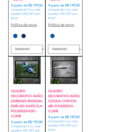
Preço promocional
Preço promocional
A partir de
R$ 199,00
A partir de
R$ 199,00
Comprando 2 ou mais
Comprando 2 ou mais
quadros 10% OFF por
quadros 10% OFF por
peça!
peça!
Política de envio
Política de envio
QUADRO
QUADRO
DECORATIVO AVIÃO
DECORATIVO AVIÃO
EMBRAER IPANEMA
CESSNA CITATION
EMB-203 AGRÍCOLA
680 SOVEREIGN -
PULVERIZANDO -
CLIMB
CLIMB
Preço promocional
A partir de
R$ 199,00
Comprando 2 ou mais
Preço promocional
A partir de
R$ 199,00
quadros 10% OFF por
Comprando 2 ou mais
peça!
quadros 10% OFF por