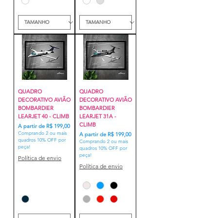
QUADRO
QUADRO
DECORATIVO AVIÃO
DECORATIVO AVIÃO
BOMBARDIER
BOMBARDIER
LEARJET 40 - CLIMB
LEARJET 31A -
CLIMB
Preço promocional
A partir de
R$ 199,00
Comprando 2 ou mais
Preço promocional
A partir de
R$ 199,00
quadros 10% OFF por
Comprando 2 ou mais
peça!
quadros 10% OFF por
peça!
Política de envio
Política de envio