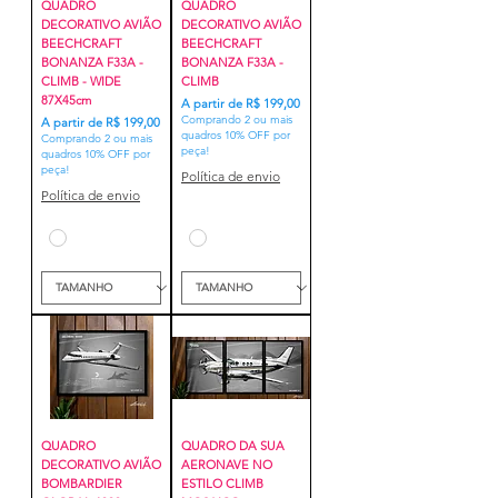
QUADRO
QUADRO
DECORATIVO AVIÃO
DECORATIVO AVIÃO
BEECHCRAFT
BEECHCRAFT
BONANZA F33A -
BONANZA F33A -
CLIMB - WIDE
CLIMB
87X45cm
Preço promocional
A partir de
R$ 199,00
Comprando 2 ou mais
Preço promocional
A partir de
R$ 199,00
quadros 10% OFF por
Comprando 2 ou mais
peça!
quadros 10% OFF por
peça!
Política de envio
Política de envio
QUADRO
QUADRO DA SUA
DECORATIVO AVIÃO
AERONAVE NO
BOMBARDIER
ESTILO CLIMB