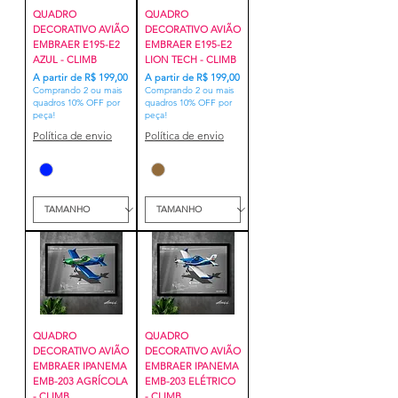
QUADRO
QUADRO
DECORATIVO AVIÃO
DECORATIVO AVIÃO
EMBRAER E195-E2
EMBRAER E195-E2
AZUL - CLIMB
LION TECH - CLIMB
Preço promocional
Preço promocional
A partir de
R$ 199,00
A partir de
R$ 199,00
Comprando 2 ou mais
Comprando 2 ou mais
quadros 10% OFF por
quadros 10% OFF por
peça!
peça!
Política de envio
Política de envio
QUADRO
QUADRO
DECORATIVO AVIÃO
DECORATIVO AVIÃO
EMBRAER IPANEMA
EMBRAER IPANEMA
EMB-203 AGRÍCOLA
EMB-203 ELÉTRICO
- CLIMB
- CLIMB