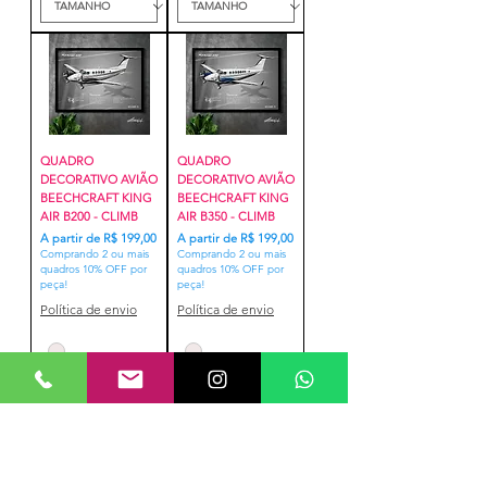
QUADRO
QUADRO
DECORATIVO AVIÃO
DECORATIVO AVIÃO
BEECHCRAFT KING
BEECHCRAFT KING
AIR B200 - CLIMB
AIR B350 - CLIMB
Preço promocional
Preço promocional
A partir de
R$ 199,00
A partir de
R$ 199,00
Comprando 2 ou mais
Comprando 2 ou mais
quadros 10% OFF por
quadros 10% OFF por
peça!
peça!
Política de envio
Política de envio