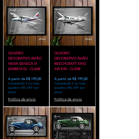
QUADRO
QUADRO
DECORATIVO AVIÃO
DECORATIVO AVIÃO
NEIVA SENECA III
BEECHCRAFT KING
(EMB810-D) - CLIMB
AIR E90 - CLIMB
Preço promocional
Preço promocional
A partir de
R$ 199,00
A partir de
R$ 199,00
Comprando 2 ou mais
Comprando 2 ou mais
quadros 10% OFF por
quadros 10% OFF por
peça!
peça!
Política de envio
Política de envio