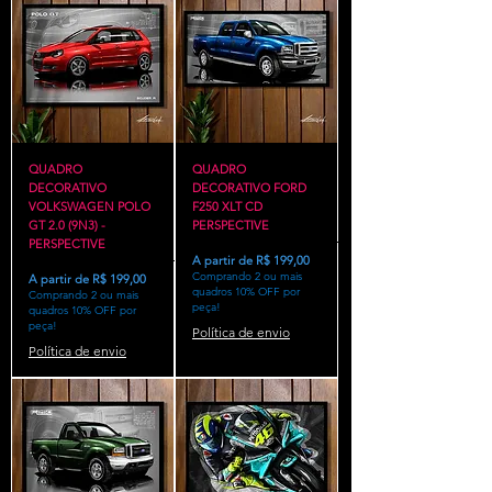
QUADRO
QUADRO
DECORATIVO
DECORATIVO FORD
VOLKSWAGEN POLO
F250 XLT CD
GT 2.0 (9N3) -
PERSPECTIVE
PERSPECTIVE
Preço promocional
A partir de
R$ 199,00
Comprando 2 ou mais
Preço promocional
A partir de
R$ 199,00
quadros 10% OFF por
Comprando 2 ou mais
peça!
quadros 10% OFF por
peça!
Política de envio
Política de envio