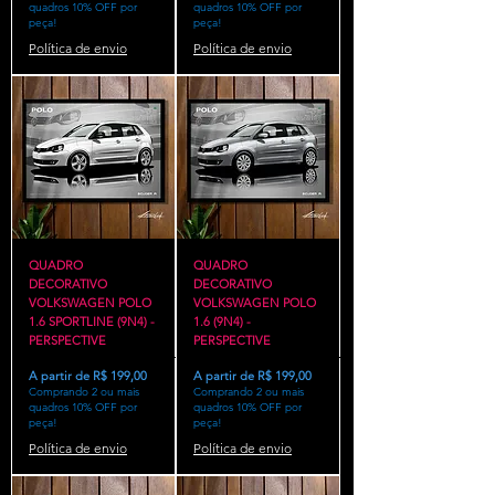
quadros 10% OFF por
quadros 10% OFF por
peça!
peça!
Política de envio
Política de envio
QUADRO
QUADRO
DECORATIVO
DECORATIVO
VOLKSWAGEN POLO
VOLKSWAGEN POLO
1.6 SPORTLINE (9N4) -
1.6 (9N4) -
PERSPECTIVE
PERSPECTIVE
Preço promocional
Preço promocional
A partir de
R$ 199,00
A partir de
R$ 199,00
Comprando 2 ou mais
Comprando 2 ou mais
quadros 10% OFF por
quadros 10% OFF por
peça!
peça!
Política de envio
Política de envio