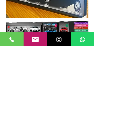
TAMANHOS DE QUADROS
Nossos quadros possuem até 6
tamanhos padrões, que foram definidos
para permitir diversos tipos de
composições de layout no estilo
GALERIIA.