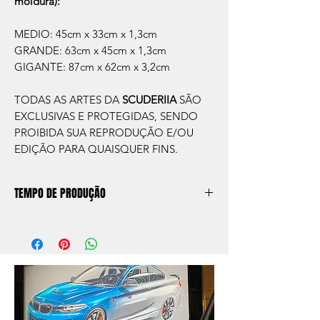
moldura):
MEDIO: 45cm x 33cm x 1,3cm
GRANDE: 63cm x 45cm x 1,3cm
GIGANTE: 87cm x 62cm x 3,2cm
TODAS AS ARTES DA
SCUDERIIA
SÃO
EXCLUSIVAS E PROTEGIDAS, SENDO
PROIBIDA SUA REPRODUÇÃO E/OU
EDIÇÃO PARA QUAISQUER FINS.
TEMPO DE PRODUÇÃO
O prazo de produção do quadro é de
aprox. 5 dias úteis, após a confirmação de
compra.
Após a produçao, seguimos com o envio
no endereço que nos for informado na
compra ou disponibilizaremos para retirada
caso seja sua opção de compra.