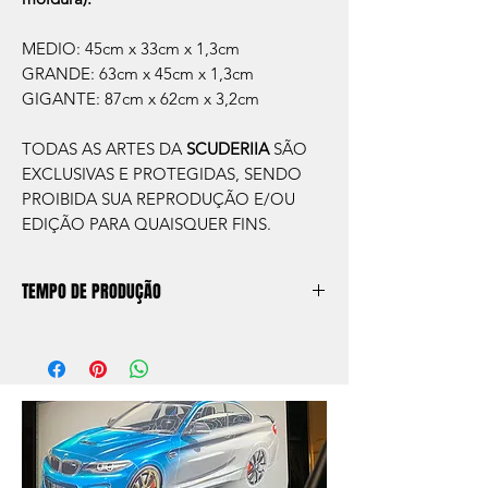
MEDIO: 45cm x 33cm x 1,3cm
GRANDE: 63cm x 45cm x 1,3cm
GIGANTE: 87cm x 62cm x 3,2cm
TODAS AS ARTES DA
SCUDERIIA
SÃO
EXCLUSIVAS E PROTEGIDAS, SENDO
PROIBIDA SUA REPRODUÇÃO E/OU
EDIÇÃO PARA QUAISQUER FINS.
TEMPO DE PRODUÇÃO
O prazo de produção do quadro é de
aprox. 5 dias úteis, após a confirmação de
compra.
Após a produçao, seguimos com o envio
no endereço que nos for informado na
compra ou disponibilizaremos para retirada
caso seja sua opção de compra.