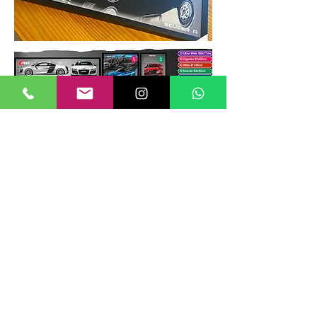
TAMANHOS DE QUADROS
Nossos quadros possuem até 6
tamanhos padrões, que foram definidos
para permitir diversos tipos de
composições de layout no estilo
GALERIIA.