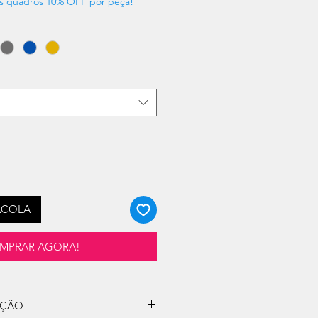
s quadros 10% OFF por peça!
ACOLA
MPRAR AGORA!
UÇÃO