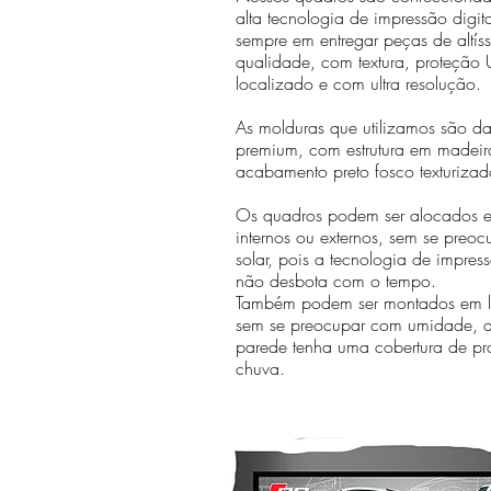
alta tecnologia de impressão digit
sempre em entregar peças de altís
qualidade, com textura, proteção U
localizado e com ultra resolução.
As molduras que utilizamos são da 
premium, com estrutura em madeir
acabamento preto fosco texturizad
Os quadros podem ser alocados 
internos ou externos, sem se preo
solar, pois a tecnologia de impr
não desbota com o tempo.
Também podem ser montados em lo
sem se preocupar com umidade, 
parede tenha uma cobertura de pr
chuva.