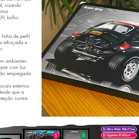
al, visando
sima
V, brilho
linha de perfil
a reforçada e
o.
em ambientes
cupar com luz
essão empregada
cais externos
desde que a
oteção contra