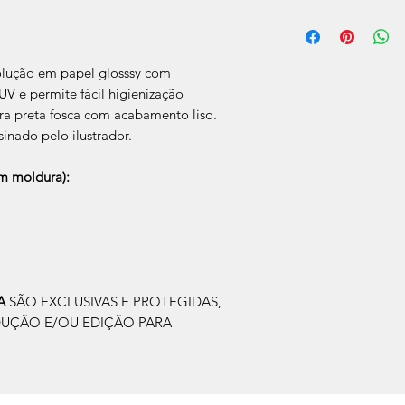
O prazo de produção
úteis, após a confir
Após a produçao, s
olução em papel glosssy com
que nos for informad
para retirada caso s
V e permite fácil higienização
a preta fosca com acabamento liso.
sinado pelo ilustrador.
 moldura):
IA
SÃO EXCLUSIVAS E PROTEGIDAS,
DUÇÃO E/OU EDIÇÃO PARA