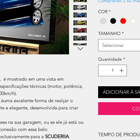
Comprando 2 ou mai
COR
*
TAMANHO
*
Selecionar
Quantidade
*
L é mostrado em uma vista em
specificações técnicas (motor, potência,
ADICIONAR À S
00km/h).
 éuma excelente forma de realçar o
 e elegante, desenvolvida para criar
CO
ses na sua garagem, ou se ele já está ou
a conexão com esse belo
TEMPO DE PROD
xclusivamente para a
SCUDERIIA
.