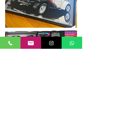
TAMANHOS DE QUADROS
Nossos quadros possuem até 6
tamanhos padrões, que foram definidos
para permitir diversos tipos de
composições de layout no estilo