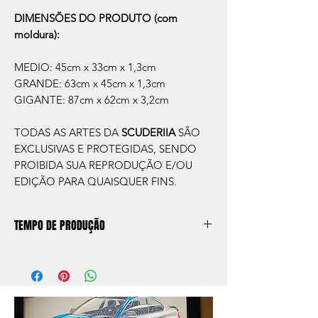
DIMENSÕES DO PRODUTO (com
moldura):
MEDIO: 45cm x 33cm x 1,3cm
GRANDE: 63cm x 45cm x 1,3cm
GIGANTE: 87cm x 62cm x 3,2cm
TODAS AS ARTES DA
SCUDERIIA
SÃO
EXCLUSIVAS E PROTEGIDAS, SENDO
PROIBIDA SUA REPRODUÇÃO E/OU
EDIÇÃO PARA QUAISQUER FINS.
TEMPO DE PRODUÇÃO
O prazo de produção do quadro é de
aprox. 5 dias úteis, após a confirmação de
compra.
Após a produçao, seguimos com o envio
no endereço que nos for informado na