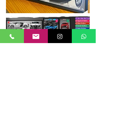
TAMANHOS DE QUADROS
Nossos quadros possuem até 6
tamanhos padrões, que foram definidos
para permitir diversos tipos de
composições de layout no estilo
GALERIIA.
Dica: ao escolher montar uma GALERIIA