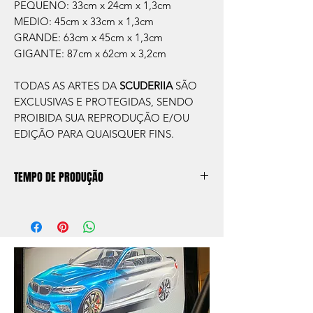
PEQUENO: 33cm x 24cm x 1,3cm
MEDIO: 45cm x 33cm x 1,3cm
GRANDE: 63cm x 45cm x 1,3cm
GIGANTE: 87cm x 62cm x 3,2cm
TODAS AS ARTES DA
SCUDERIIA
SÃO
EXCLUSIVAS E PROTEGIDAS, SENDO
PROIBIDA SUA REPRODUÇÃO E/OU
EDIÇÃO PARA QUAISQUER FINS.
TEMPO DE PRODUÇÃO
O prazo de produção do quadro é de
aprox. 5 dias úteis, após a confirmação de
compra.
Após a produçao, seguimos com o envio
no endereço que nos for informado na
compra ou disponibilizaremos para retirada
caso seja sua opção de compra.