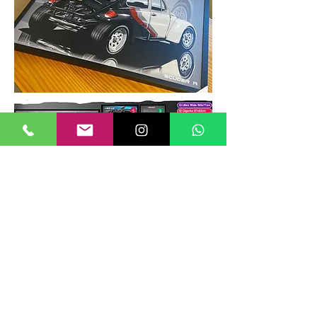
TAMANHOS DE QUADROS
Nossos quadros possuem até 6
tamanhos padrões, que foram definidos
para permitir diversos tipos de