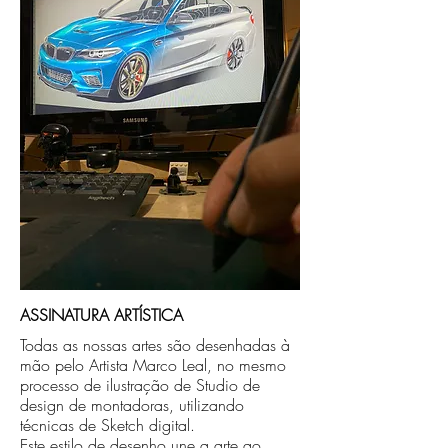
no endereço que nos for informado na
compra ou disponibilizaremos para retirada
caso seja sua opção de compra.
ASSINATURA ARTÍSTICA
Todas as nossas artes são desenhadas à
mão pelo Artista Marco Leal, no mesmo
processo de ilustração de Studio de
design de montadoras, utilizando
técnicas de Sketch digital.
Este estilo de desenho une a arte ao