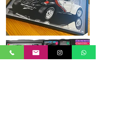
TAMANHOS DE QUADROS
Nossos quadros possuem até 6
tamanhos padrões, que foram definidos
para permitir diversos tipos de