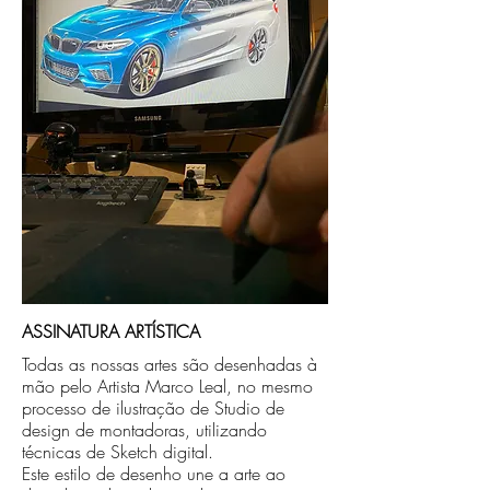
no endereço que nos for informado na
compra ou disponibilizaremos para retirada
caso seja sua opção de compra.
ASSINATURA ARTÍSTICA
Todas as nossas artes são desenhadas à
mão pelo Artista Marco Leal, no mesmo
processo de ilustração de Studio de
design de montadoras, utilizando
técnicas de Sketch digital.
Este estilo de desenho une a arte ao