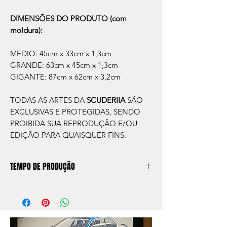
DIMENSÕES DO PRODUTO (com
moldura):
MEDIO: 45cm x 33cm x 1,3cm
GRANDE: 63cm x 45cm x 1,3cm
GIGANTE: 87cm x 62cm x 3,2cm
TODAS AS ARTES DA
SCUDERIIA
SÃO
EXCLUSIVAS E PROTEGIDAS, SENDO
PROIBIDA SUA REPRODUÇÃO E/OU
EDIÇÃO PARA QUAISQUER FINS.
TEMPO DE PRODUÇÃO
O prazo de produção do quadro é de
aprox. 5 dias úteis, após a confirmação de
compra.
Após a produçao, seguimos com o envio