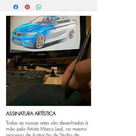
aprox. 5 dias úteis, após a confirmação de
compra.
Após a produçao, seguimos com o envio
no endereço que nos for informado na
compra ou disponibilizaremos para retirada
caso seja sua opção de compra.
ASSINATURA ARTÍSTICA
Todas as nossas artes são desenhadas à
mão pelo Artista Marco Leal, no mesmo
processo de ilustração de Studio de