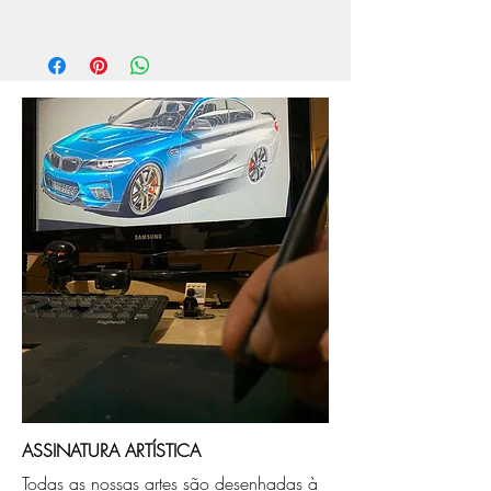
O prazo de produção do quadro é de
aprox. 5 dias úteis, após a confirmação de
compra.
Após a produçao, seguimos com o envio
no endereço que nos for informado na
compra ou disponibilizaremos para retirada
caso seja sua opção de compra.
ASSINATURA ARTÍSTICA
Todas as nossas artes são desenhadas à